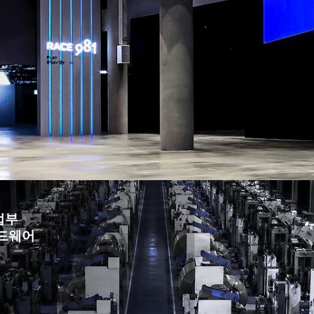
업부
하드웨어